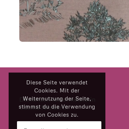
Diese Seite verwendet
CILLY’S NÄHKÄSTCHEN
Cookies. Mit der
Weiternutzung der Seite,
Damenschneidermeisterin
stimmst du die Verwendung
Cäcilia Niewerth
von Cookies zu.
Münsterstraße 33