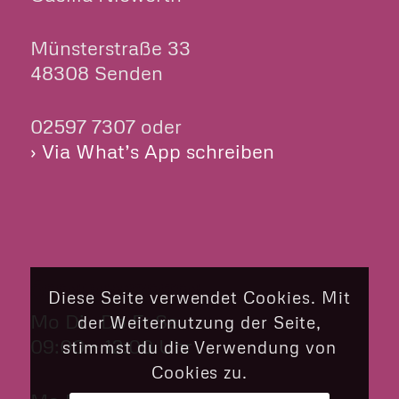
Münsterstraße 33
48308 Senden
02597 7307 oder
› Via What’s App schreiben
ÖFFNUNGSZEITEN
Diese Seite verwendet Cookies. Mit
Mo Di Do Fr Sa
der Weiternutzung der Seite,
09:00 – 12:00 Uhr
stimmst du die Verwendung von
Cookies zu.