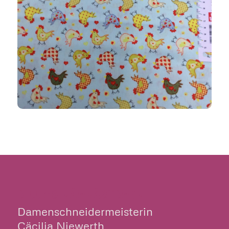
CILLY’S NÄHKÄSTCHEN
Damenschneidermeisterin
Cäcilia Niewerth