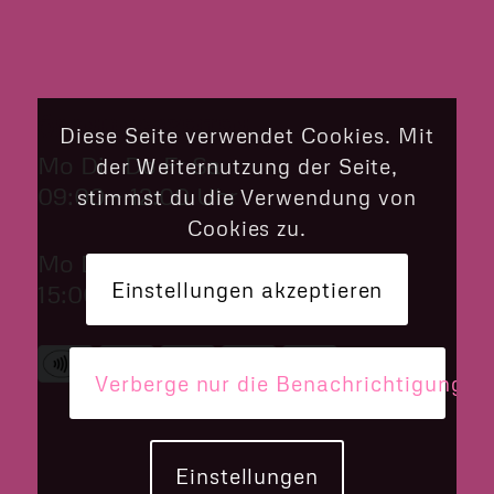
ÖFFNUNGSZEITEN
Diese Seite verwendet Cookies. Mit
Mo Di Do Fr Sa
der Weiternutzung der Seite,
09:00 – 12:00 Uhr
stimmst du die Verwendung von
Cookies zu.
Mo Di Do Fr
Einstellungen akzeptieren
15:00 – 18:00 Uhr
Verberge nur die Benachrichtigung
Einstellungen