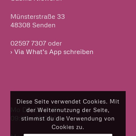
Münsterstraße 33
48308 Senden
02597 7307 oder
› Via What’s App schreiben
ÖFFNUNGSZEITEN
Diese Seite verwendet Cookies. Mit
Mo Di Do Fr Sa
der Weiternutzung der Seite,
09:00 – 12:00 Uhr
stimmst du die Verwendung von
Cookies zu.