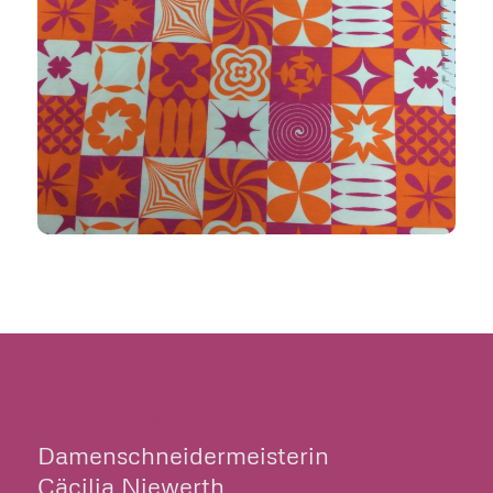
CILLY’S NÄHKÄSTCHEN
Damenschneidermeisterin
Cäcilia Niewerth