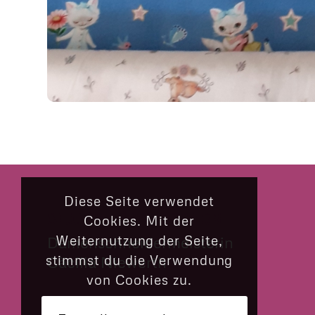
Diese Seite verwendet
CILLY’S NÄHKÄSTCHEN
Cookies. Mit der
Weiternutzung der Seite,
Damenschneidermeisterin
stimmst du die Verwendung
Cäcilia Niewerth
von Cookies zu.
Münsterstraße 33