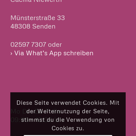
Münsterstraße 33
48308 Senden
02597 7307 oder
› Via What’s App schreiben
ÖFFNUNGSZEITEN
Diese Seite verwendet Cookies. Mit
Mo Di Do Fr Sa
der Weiternutzung der Seite,
09:00 – 12:00 Uhr
stimmst du die Verwendung von
Cookies zu.