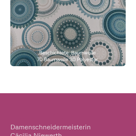
CILLY’S NÄHKÄSTCHEN
Damenschneidermeisterin
Cäcilia Niewerth