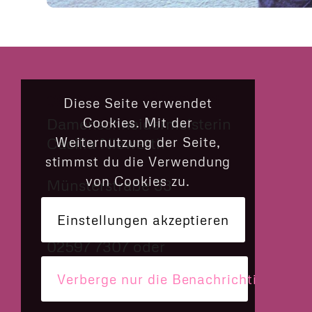
CILLY’S NÄHKÄSTCHEN
Diese Seite verwendet
Cookies. Mit der
Damenschneidermeisterin
Weiternutzung der Seite,
Cäcilia Niewerth
stimmst du die Verwendung
von Cookies zu.
Münsterstraße 33
48308 Senden
Einstellungen akzeptieren
02597 7307 oder
› Via What’s App schreiben
Verberge nur die Benachrichtigung