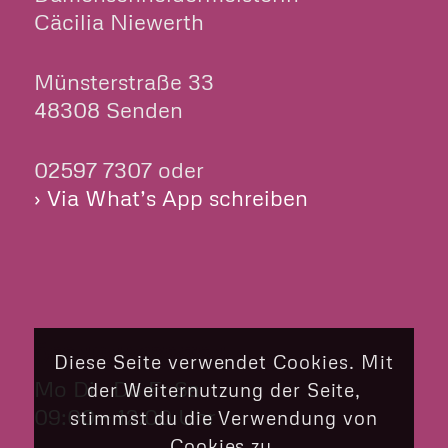
Cäcilia Niewerth
Münsterstraße 33
48308 Senden
02597 7307 oder
› Via What’s App schreiben
ÖFFNUNGSZEITEN
Diese Seite verwendet Cookies. Mit
Mo Di Do Fr Sa
der Weiternutzung der Seite,
09:00 – 12:00 Uhr
stimmst du die Verwendung von
Cookies zu.