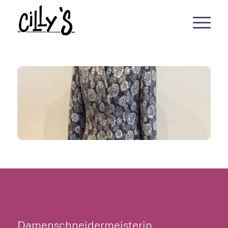
CILLY’S NÄHKÄSTCHEN
Damenschneidermeisterin