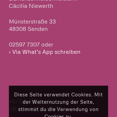
Cäcilia Niewerth
Münsterstraße 33
48308 Senden
02597 7307 oder
› Via What’s App schreiben
ÖFFNUNGSZEITEN
Diese Seite verwendet Cookies. Mit
Mo Di Do Fr Sa
der Weiternutzung der Seite,
09:00 – 12:00 Uhr
stimmst du die Verwendung von
Cookies zu.