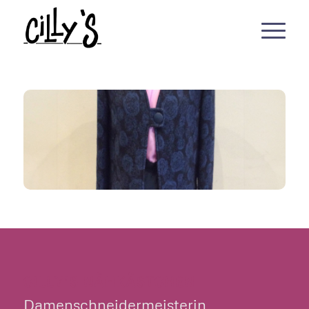
CILLY’S NÄHKÄSTCHEN
Damenschneidermeisterin