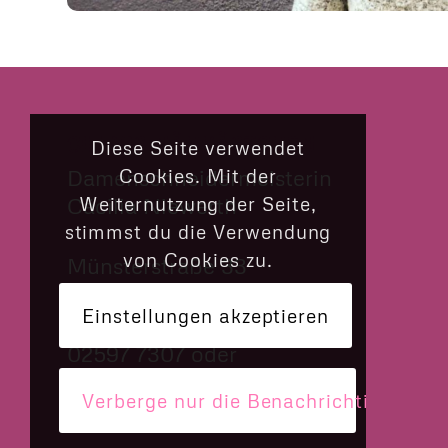
CILLY’S NÄHKÄSTCHEN
Diese Seite verwendet
Cookies. Mit der
Damenschneidermeisterin
Weiternutzung der Seite,
Cäcilia Niewerth
stimmst du die Verwendung
von Cookies zu.
Münsterstraße 33
48308 Senden
Einstellungen akzeptieren
02597 7307 oder
› Via What’s App schreiben
Verberge nur die Benachrichtigung