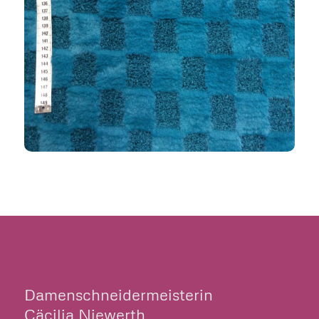
CILLY’S NÄHKÄSTCHEN
Damenschneidermeisterin
Cäcilia Niewerth