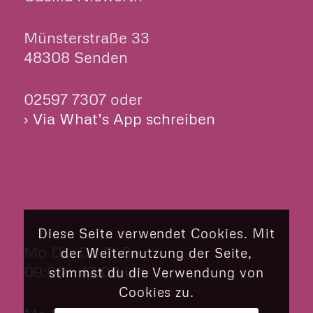
Münsterstraße 33
48308 Senden
02597 7307 oder
› Via What’s App schreiben
ÖFFNUNGSZEITEN
Diese Seite verwendet Cookies. Mit
Mo Di Do Fr Sa
der Weiternutzung der Seite,
09:00 – 12:00 Uhr
stimmst du die Verwendung von
Cookies zu.