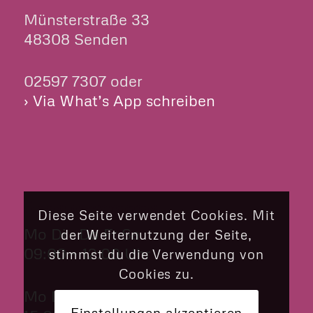
Münsterstraße 33
48308 Senden
02597 7307 oder
› Via What’s App schreiben
ÖFFNUNGSZEITEN
Diese Seite verwendet Cookies. Mit
Mo Di Do Fr Sa
der Weiternutzung der Seite,
09:00 – 12:00 Uhr
stimmst du die Verwendung von
Cookies zu.
Mo Di Do Fr
Einstellungen akzeptieren