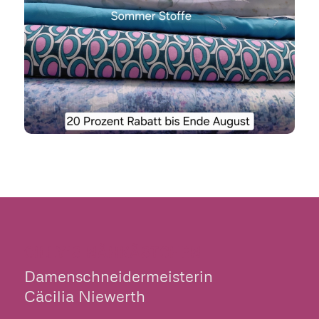
CILLY’S NÄHKÄSTCHEN
Damenschneidermeisterin
Cäcilia Niewerth