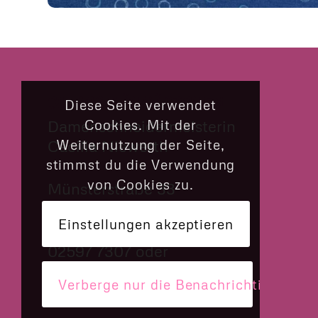
CILLY’S NÄHKÄSTCHEN
Diese Seite verwendet
Cookies. Mit der
Damenschneidermeisterin
Weiternutzung der Seite,
Cäcilia Niewerth
stimmst du die Verwendung
von Cookies zu.
Münsterstraße 33
48308 Senden
Einstellungen akzeptieren
02597 7307 oder
› Via What’s App schreiben
Verberge nur die Benachrichtigung