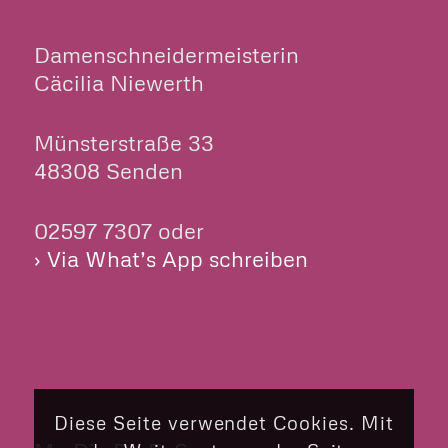
CILLY’S NÄHKÄSTCHEN
Damenschneidermeisterin
Cäcilia Niewerth
Münsterstraße 33
48308 Senden
02597 7307 oder
› Via What’s App schreiben
ÖFFNUNGSZEITEN
Diese Seite verwendet Cookies. Mit