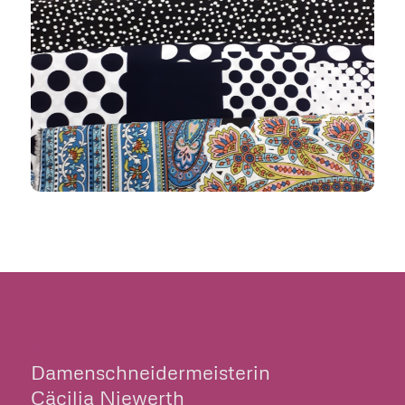
CILLY’S NÄHKÄSTCHEN
Damenschneidermeisterin
Cäcilia Niewerth