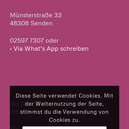
Münsterstraße 33
48308 Senden
02597 7307 oder
› Via What’s App schreiben
ÖFFNUNGSZEITEN
Diese Seite verwendet Cookies. Mit
Mo Di Do Fr Sa
der Weiternutzung der Seite,
09:00 – 12:00 Uhr
stimmst du die Verwendung von
Cookies zu.
Mo Di Do Fr