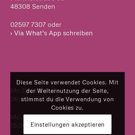
48308 Senden
02597 7307 oder
› Via What’s App schreiben
ÖFFNUNGSZEITEN
Diese Seite verwendet Cookies. Mit
Mo Di Do Fr Sa
der Weiternutzung der Seite,
09:00 – 12:00 Uhr
stimmst du die Verwendung von
Cookies zu.
Mo Di Do Fr
Einstellungen akzeptieren
15:00 – 18:00 Uhr