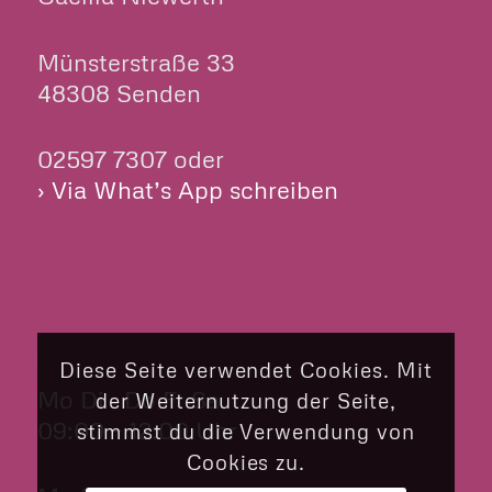
Münsterstraße 33
48308 Senden
02597 7307 oder
› Via What’s App schreiben
ÖFFNUNGSZEITEN
Diese Seite verwendet Cookies. Mit
Mo Di Do Fr Sa
der Weiternutzung der Seite,
09:00 – 12:00 Uhr
stimmst du die Verwendung von
Cookies zu.