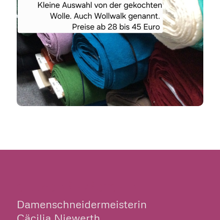
CILLY’S NÄHKÄSTCHEN
Damenschneidermeisterin
Cäcilia Niewerth